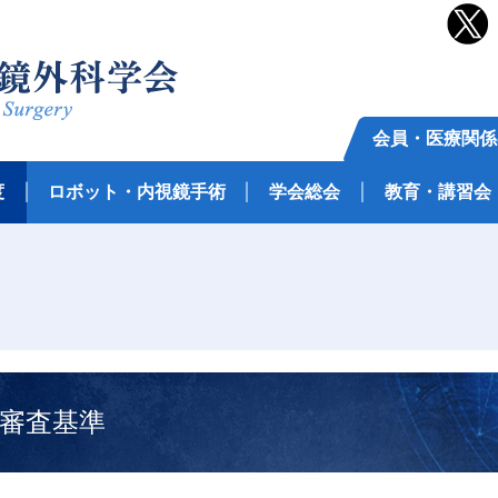
会員・医療関係
度
ロボット・内視鏡手術
学会総会
教育・講習会
審査基準