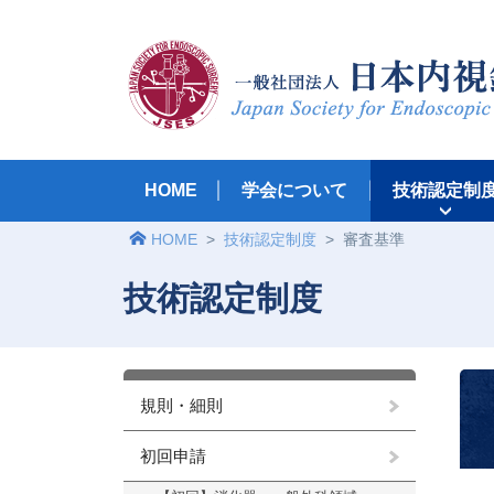
HOME
学会について
技術認定制
HOME
>
技術認定制度
>
審査基準
技術認定制度
規則・細則
初回申請