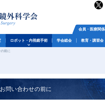
会員・医療関係
度
ロボット・内視鏡手術
学会総会
教育・講習会
せの前に
お問い合わせの前に