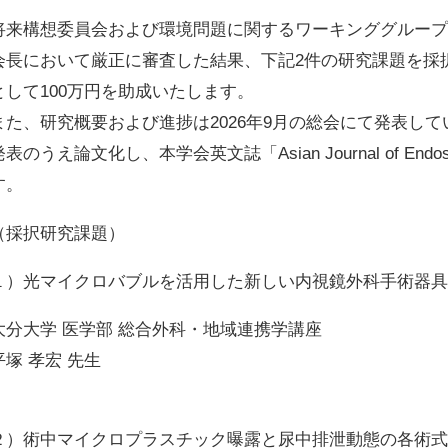
将来構想委員会および環境問題に関するワーキンググループ、
会長において厳正に審査した結果、下記2件の研究課題を採
として100万円を助成いたします。
また、研究概要および進捗は2026年9月の総会にて発表してい
発表のうえ論文化し、本学会英文誌「Asian Journal of Endo
す。
（採択研究課題）
１）光マイクロバブルを活用した新しい内視鏡外科手術器具洗浄
大分大学 医学部 総合外科・地域連携学講座
平塚 孝宏 先生
２）術中マイクロプラスチック曝露と尿中排泄動態の各術式