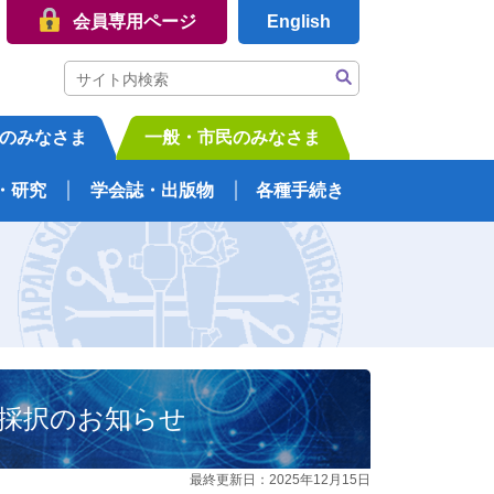
会員専用ページ
English
のみなさま
一般・市民のみなさま
・研究
学会誌・出版物
各種手続き
」採択のお知らせ
最終更新日：2025年12月15日